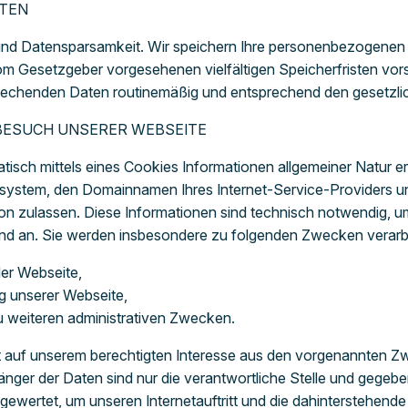
ATEN
nd Datensparsamkeit. Wir speichern Ihre personenbezogenen D
vom Gesetzgeber vorgesehenen vielfältigen Speicherfristen vor
rechenden Daten routinemäßig und entsprechend den gesetzlich
BESUCH UNSERER WEBSEITE
sch mittels eines Cookies Informationen allgemeiner Natur erf
ystem, den Domainnamen Ihres Internet-Service-Providers und 
on zulassen. Diese Informationen sind technisch notwendig, u
gend an. Sie werden insbesondere zu folgenden Zwecken verarbe
er Webseite,
g unserer Webseite,
u weiteren administrativen Zwecken.
t auf unserem berechtigten Interesse aus den vorgenannten 
nger der Daten sind nur die verantwortliche Stelle und gegeb
gewertet, um unseren Internetauftritt und die dahinterstehende